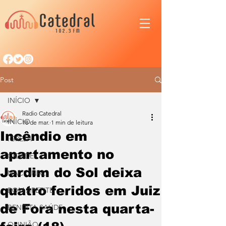
Post
INÍCIO
Radio Catedral
INÍCIO
18 de mar.
1 min de leitura
Incêndio em
IGREJA
apartamento no
CIDADE
Jardim do Sol deixa
NACIONAL
quatro feridos em Juiz
BOM APETITE
de Fora nesta quarta-
BENDITA SAÚDE
OPINIÃO