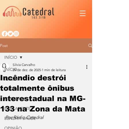
Post
INÍCIO
Silvia Carvalho
INÍCIO
29 de dez. de 2025
1 min de leitura
Incêndio destrói
IGREJA
totalmente ônibus
CIDADE
interestadual na MG-
NACIONAL
133 na Zona da Mata
BOM APETITE
Por Rádio Catedral
BENDITA SAÚDE
OPINIÃO