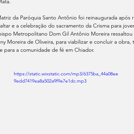
Mata.
triz da Paróquia Santo Antônio foi reinaugurada após r
ltar e a celebração do sacramento da Crisma para joven
bispo Metropolitano Dom Gil Antônio Moreira ressaltou 
y Moreira de Oliveira, para viabilizar e concluir a obra,
e para a comunidade de fé em Chiador.
https://static.wixstatic.com/mp3/6375ba_44a08ee
9edd7419ea8a502a9f9e7e1dc.mp3