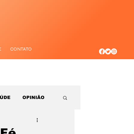
E
CONTATO
AÚDE
OPINIÃO
 Fé