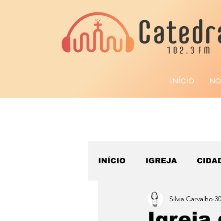
INÍCIO
NO
INÍCIO
IGREJA
CIDA
Silvia Carvalho
3
ESPORTE
Igreja