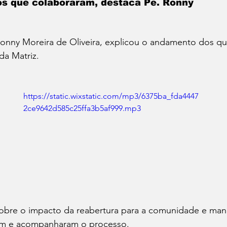
os que colaboraram, destaca Pe. Ronny
onny Moreira de Oliveira, explicou o andamento dos qu
da Matriz.
https://static.wixstatic.com/mp3/6375ba_fda4447
2ce9642d585c25ffa3b5af999.mp3
sobre o impacto da reabertura para a comunidade e manif
am e acompanharam o processo.