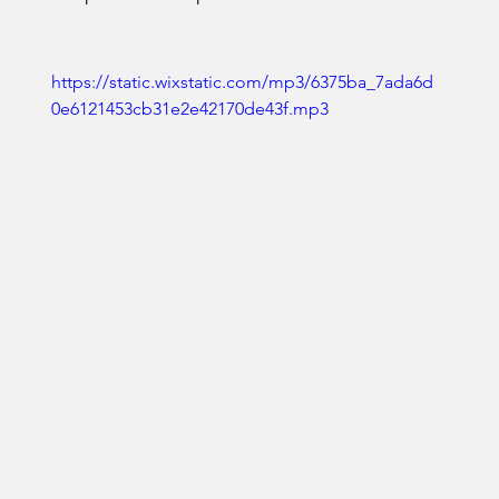
https://static.wixstatic.com/mp3/6375ba_7ada6d
0e6121453cb31e2e42170de43f.mp3