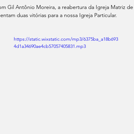
 Gil Antônio Moreira, a reabertura da Igreja Matriz de
ntam duas vitórias para a nossa Igreja Particular. 
https://static.wixstatic.com/mp3/6375ba_a18b693
4d1a34690ae4cb57057405831.mp3