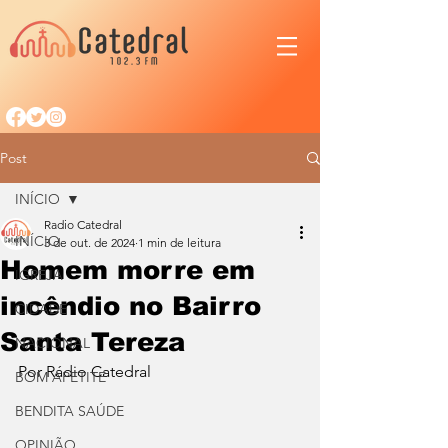
Post
INÍCIO
Radio Catedral
INÍCIO
3 de out. de 2024
1 min de leitura
Homem morre em
IGREJA
incêndio no Bairro
CIDADE
Santa Tereza
NACIONAL
Por Rádio Catedral
BOM APETITE
BENDITA SAÚDE
OPINIÃO