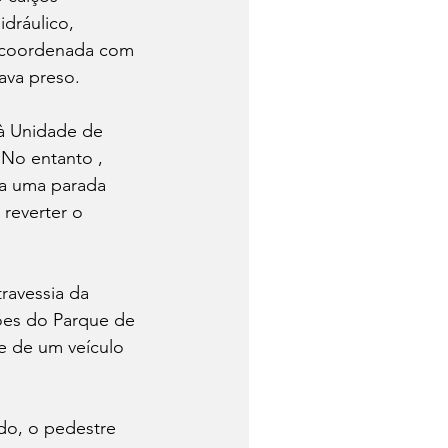
dráulico, 
o coordenada com 
ava preso.
 à Unidade de 
No entanto , 
ra uma parada 
 reverter o 
ravessia da 
ões do Parque de 
te de um veículo 
do, o pedestre 