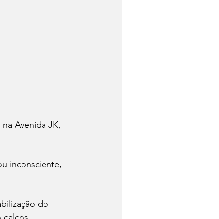
na Avenida JK, 
u inconsciente, 
abilização do 
 calços 