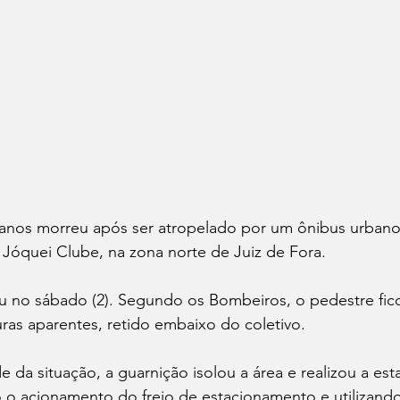
os morreu após ser atropelado por um ônibus urbano 
o Jóquei Clube, na zona norte de Juiz de Fora. 
u no sábado (2). Segundo os Bombeiros, o pedestre fico
uras aparentes, retido embaixo do coletivo. 
e da situação, a guarnição isolou a área e realizou a est
 o acionamento do freio de estacionamento e utilizando