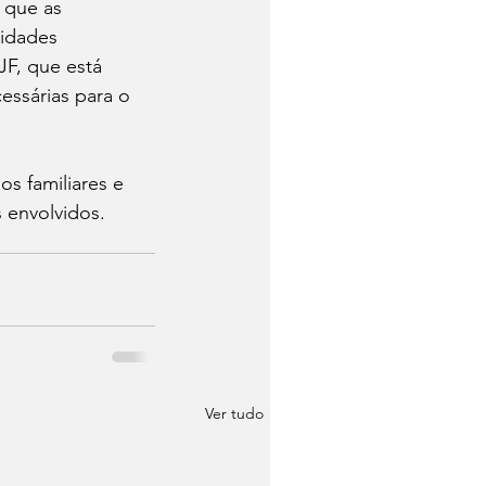
 que as 
idades 
F, que está 
ssárias para o 
s familiares e 
 envolvidos.
Ver tudo