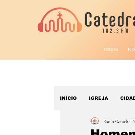
INÍCIO
NO
INÍCIO
IGREJA
CIDA
Radio Catedral
4
ESPORTE
Homem