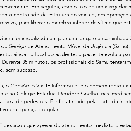
escoramento. Em seguida, com o uso de um alargador hi
amento controlado da estrutura do veículo, em operaçã
ssivo, para liberar o membro inferior da vítima que est
 vítima foi imobilizada em prancha longa e encaminhada
do Serviço de Atendimento Móvel da Urgência (Samu). 
nto, ainda no local do acidente, o paciente evoluiu pa
a. Durante 35 minutos, os profissionais do Samu tentaram
e, sem sucesso. 
a, o Consórcio Via JF informou que o homem tentou a t
ente ao Colégio Estadual Deodoro Coelho, nas imediaç
a faixa de pedestres. Ele foi atingido pela parte da fren
tivo em operação regular. 
F destacou que apesar do atendimento imediato presta