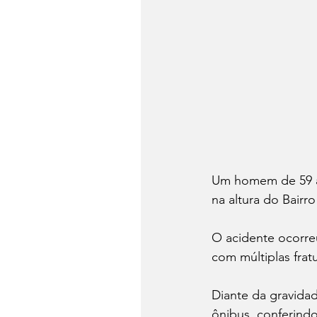
Um homem de 59 an
na altura do Bairr
O acidente ocorre
com múltiplas frat
Diante da gravidad
ônibus, conferindo