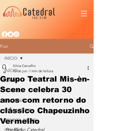
Post
INÍCIO
Silvia Carvalho
INÍCIO
13 de jun.
1 min de leitura
Grupo Teatral Mis-èn-
IGREJA
Scene celebra 30
CIDADE
anos com retorno do
NACIONAL
clássico Chapeuzinho
BOM APETITE
Vermelho
BENDITA SAÚDE
Por Rádio Catedral
OPINIÃO