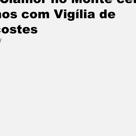
nos com Vigília de
ostes
l