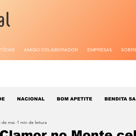
TÍCIAS
AMIGO COLABORADOR
EMPRESAS
SOBR
DE
NACIONAL
BOM APETITE
BENDITA S
 de mai.
1 min de leitura
Clamor no Monte ce