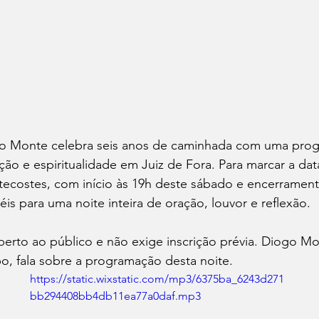
o Monte celebra seis anos de caminhada com uma pro
ção e espiritualidade em Juiz de Fora. Para marcar a data
tecostes, com início às 19h deste sábado e encerrament
éis para uma noite inteira de oração, louvor e reflexão.
erto ao público e não exige inscrição prévia. Diogo More
o, fala sobre a programação desta noite. 
https://static.wixstatic.com/mp3/6375ba_6243d271
bb294408bb4db11ea77a0daf.mp3