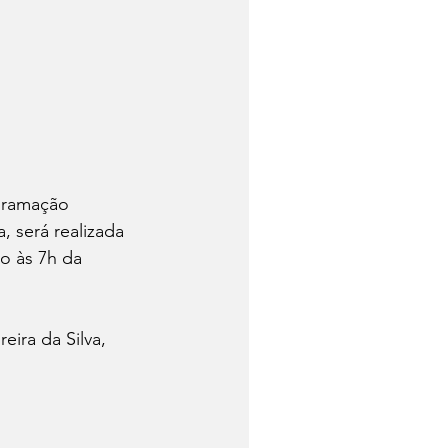
gramação 
, será realizada 
o às 7h da 
ira da Silva, 