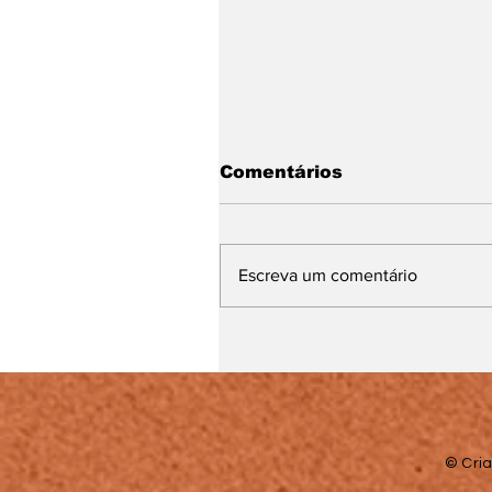
Comentários
Escreva um comentário
Paróquia em Paula Li
inicia celebração da
festa de Nossa Senhor
da Assunção
© Cria