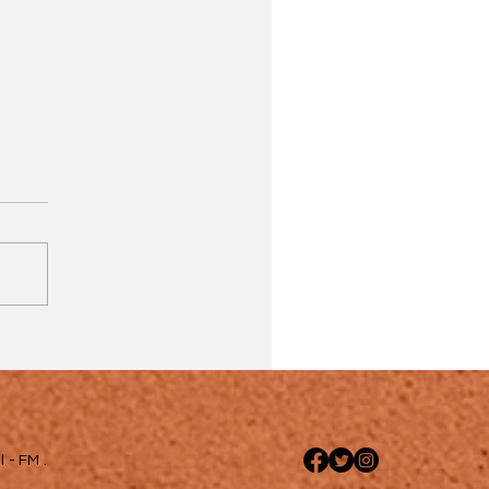
 - FM .