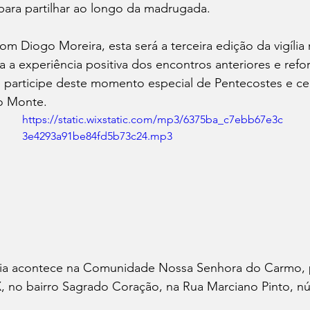
para partilhar ao longo da madrugada.
m Diogo Moreira, esta será a terceira edição da vigília 
 a experiência positiva dos encontros anteriores e refor
participe deste momento especial de Pentecostes e cel
o Monte.
https://static.wixstatic.com/mp3/6375ba_c7ebb67e3c
3e4293a91be84fd5b73c24.mp3
ília acontece na Comunidade Nossa Senhora do Carmo, 
X, no bairro Sagrado Coração, na Rua Marciano Pinto, n