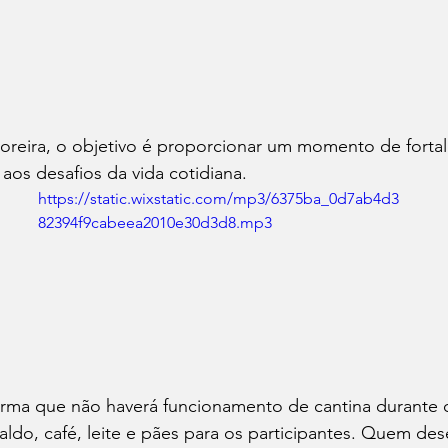
eira, o objetivo é proporcionar um momento de forta
 aos desafios da vida cotidiana.
https://static.wixstatic.com/mp3/6375ba_0d7ab4d3
82394f9cabeea2010e30d3d8.mp3
orma que não haverá funcionamento de cantina durante 
aldo, café, leite e pães para os participantes. Quem de