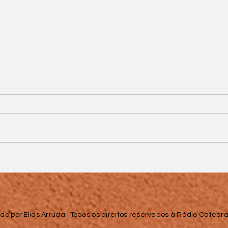
ma
Arquidiocese de Juiz de
Fora participa de
a
Encontro Regional
sobre a Missão da Cúria
Diocesana
do por Elias Arruda. Todos os direitos reservados à Rádio Catedral