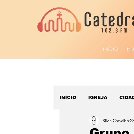
INÍCIO
NO
INÍCIO
IGREJA
CIDA
Silvia Carvalho
23
ESPORTE
Grupo 