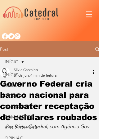
Post
INÍCIO
Silvia Carvalho
INÍCIO
24 de jun.
1 min de leitura
Governo Federal cria
IGREJA
banco nacional para
CIDADE
combater receptação
NACIONAL
de celulares roubados
BOM APETITE
Por Rádio Catedral, com Agência Gov
BENDITA SAÚDE
OPINIÃO