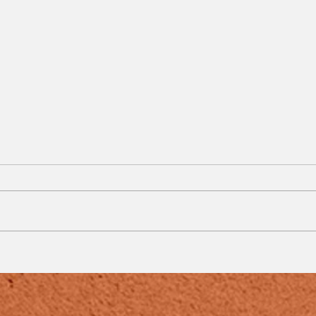
Calor e tempo seco
e
marcam o fim de
semana em Juiz de Fora
e região