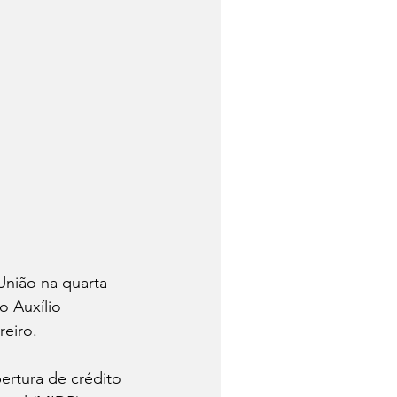
União na quarta 
o Auxílio 
eiro. 
bertura de crédito 