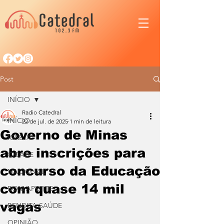
Post
INÍCIO
Radio Catedral
INÍCIO
22 de jul. de 2025
1 min de leitura
Governo de Minas
IGREJA
abre inscrições para
CIDADE
concurso da Educação
NACIONAL
com quase 14 mil
BOM APETITE
vagas
BENDITA SAÚDE
OPINIÃO