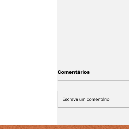
Comentários
Escreva um comentário
Lei Maria da Penha
completa 20 anos entr
avanços e desafios no