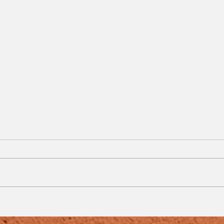
Calor e tempo seco
e
marcam o fim de
semana em Juiz de Fora