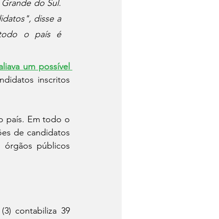
 Grande do Sul. 
datos", disse a 
todo o país é 
liava um possível 
didatos inscritos 
 país. Em todo o 
ões de candidatos 
1 órgãos públicos 
3) contabiliza 39 