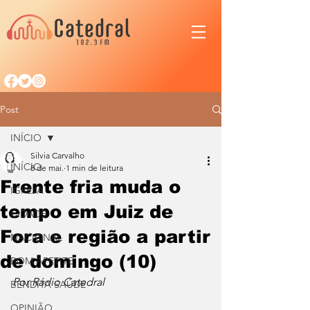
Post
INÍCIO
Silvia Carvalho
INÍCIO
8 de mai.
1 min de leitura
Frente fria muda o
IGREJA
tempo em Juiz de
CIDADE
Fora e região a partir
NACIONAL
de domingo (10)
BOM APETITE
Por Rádio Catedral
BENDITA SAÚDE
OPINIÃO