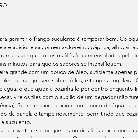
ARO
ara garantir o frango suculento é temperar bem. Coloque
la e adicione sal, pimenta-do-reino, páprica, alho, vinag
s mãos até que todos os filés fiquem envolvidos pelo 
uns minutos para que os sabores se intensifiquem.
eira grande com um pouco de óleo, suficiente apenas pa
filés de frango, sem sobrepô-los, e tampe a frigideira. 
 água, o que ajuda a cozinhá-lo por dentro enquanto fri
ecar, vire os filés com o auxílio de um pegador (não fur
ência). Se necessário, adicione um pouco de água para s
do da panela e tampe novamente, permitindo que cozin
 e suculento.
a, aproveite o sabor que restou dos filés e adicione a ce