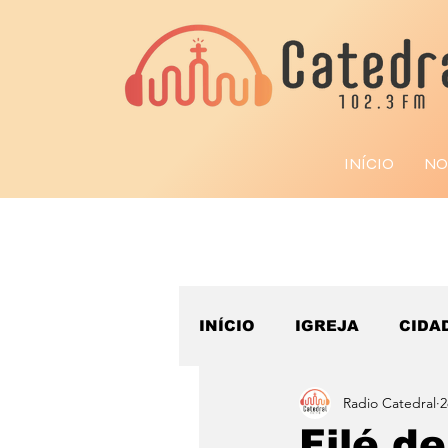
INÍCIO
NO
INÍCIO
IGREJA
CIDA
Radio Catedral
2
ESPORTE
Filé d