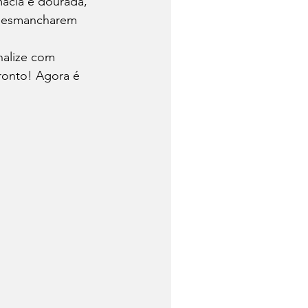
acia e dourada, 
 desmancharem 
inalize com 
ronto! Agora é 