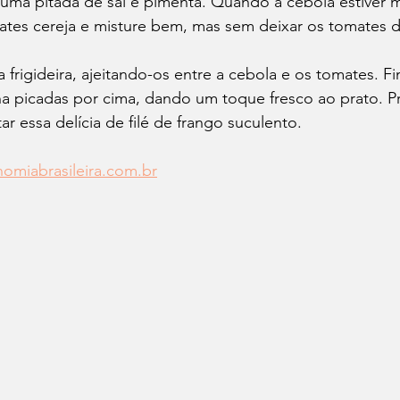
uma pitada de sal e pimenta. Quando a cebola estiver m
ates cereja e misture bem, mas sem deixar os tomates
 a frigideira, ajeitando-os entre a cebola e os tomates. F
ha picadas por cima, dando um toque fresco ao prato. P
tar essa delícia de filé de frango suculento.
omiabrasileira.com.br