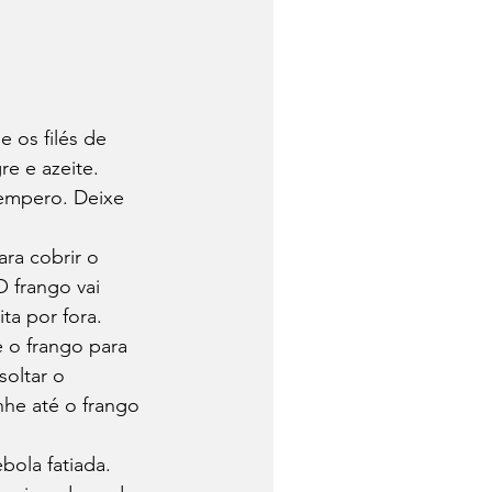
 os filés de 
re e azeite. 
tempero. Deixe 
ra cobrir o 
O frango vai 
ta por fora.
e o frango para 
oltar o 
he até o frango 
bola fatiada. 