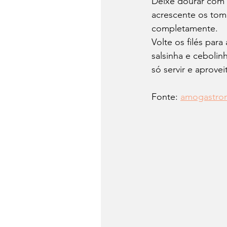
Deixe dourar com 
acrescente os tom
completamente.
Volte os filés para
salsinha e cebolin
só servir e aprovei
Fonte: 
amogastron