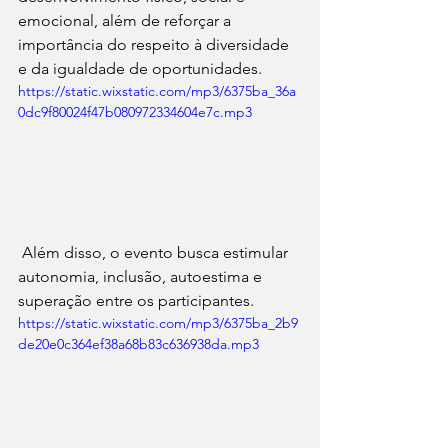
emocional, além de reforçar a 
importância do respeito à diversidade 
e da igualdade de oportunidades.
https://static.wixstatic.com/mp3/6375ba_36a
0dc9f80024f47b080972334604e7c.mp3
 Além disso, o evento busca estimular 
autonomia, inclusão, autoestima e 
superação entre os participantes.
https://static.wixstatic.com/mp3/6375ba_2b9
de20e0c364ef38a68b83c636938da.mp3