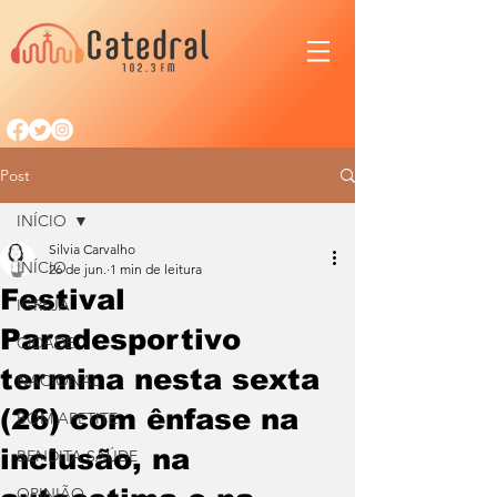
Post
INÍCIO
Silvia Carvalho
INÍCIO
26 de jun.
1 min de leitura
Festival
IGREJA
Paradesportivo
CIDADE
termina nesta sexta
NACIONAL
(26) com ênfase na
BOM APETITE
inclusão, na
BENDITA SAÚDE
OPINIÃO