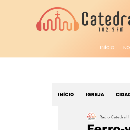
INÍCIO
NO
INÍCIO
IGREJA
CIDA
Radio Catedral
1
ESPORTE
Ferro-