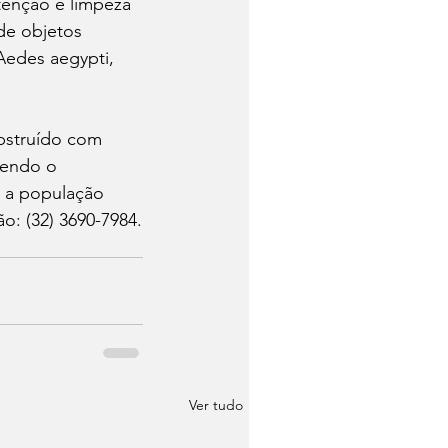
tenção e limpeza 
de objetos 
edes aegypti, 
bstruído com 
vendo o 
 a população 
o: (32) 3690-7984.
Ver tudo