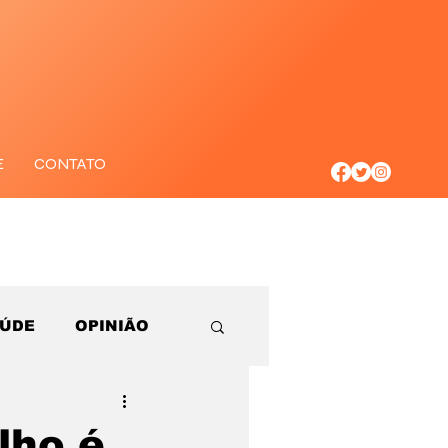
E
CONTATO
AÚDE
OPINIÃO
lho é