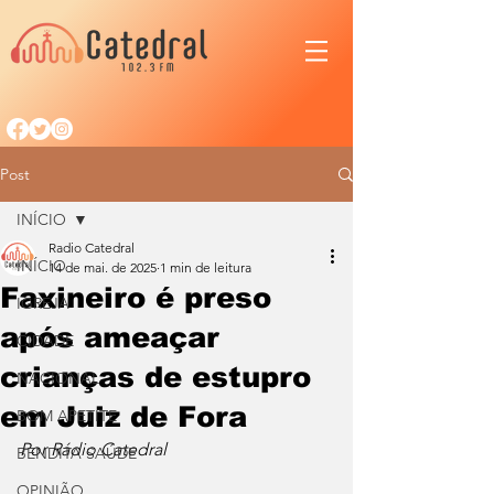
Post
INÍCIO
Radio Catedral
INÍCIO
14 de mai. de 2025
1 min de leitura
Faxineiro é preso
IGREJA
após ameaçar
CIDADE
crianças de estupro
NACIONAL
em Juiz de Fora
BOM APETITE
Por Rádio Catedral
BENDITA SAÚDE
OPINIÃO