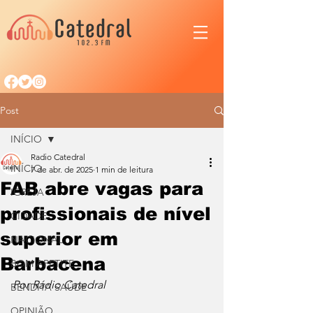
Post
INÍCIO
Radio Catedral
INÍCIO
7 de abr. de 2025
1 min de leitura
FAB abre vagas para
IGREJA
profissionais de nível
CIDADE
superior em
NACIONAL
Barbacena
BOM APETITE
Por Rádio Catedral
BENDITA SAÚDE
OPINIÃO