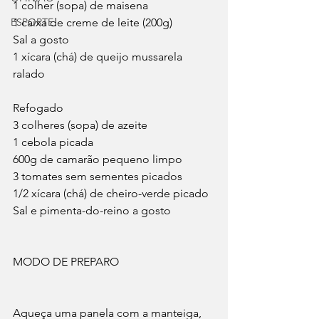
1 colher (sopa) de maisena
ESPORTE
1 caixa de creme de leite (200g)
Sal a gosto
1 xícara (chá) de queijo mussarela 
ralado
Refogado
3 colheres (sopa) de azeite
1 cebola picada
600g de camarão pequeno limpo
3 tomates sem sementes picados
1/2 xícara (chá) de cheiro-verde picado
Sal e pimenta-do-reino a gosto
MODO DE PREPARO
Aqueça uma panela com a manteiga, 