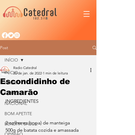
Post
INÍCIO
Radio Catedral
INÍCIO
20 de jan. de 2022
1 min de leitura
Escondidinho de
IGREJA
Camarão
CIDADE
INGREDIENTES
NACIONAL
BOM APETITE
2 colheres (sopa) de manteiga
BENDITA SAÚDE
500g de batata cozida e amassada
OPINIÃO