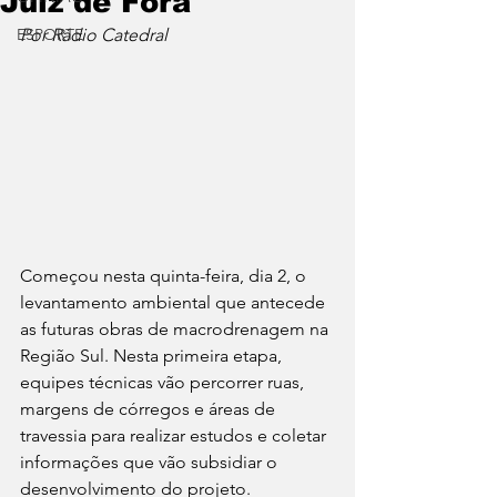
Juiz de Fora
ESPORTE
Por Rádio Catedral
Começou nesta quinta-feira, dia 2, o 
levantamento ambiental que antecede 
as futuras obras de macrodrenagem na 
Região Sul. Nesta primeira etapa, 
equipes técnicas vão percorrer ruas, 
margens de córregos e áreas de 
travessia para realizar estudos e coletar 
informações que vão subsidiar o 
desenvolvimento do projeto.