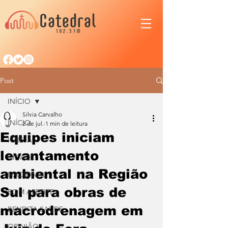
Post
INÍCIO
Silvia Carvalho
INÍCIO
2 de jul.
1 min de leitura
Equipes iniciam
IGREJA
levantamento
CIDADE
ambiental na Região
NACIONAL
Sul para obras de
BOM APETITE
macrodrenagem em
BENDITA SAÚDE
OPINIÃO