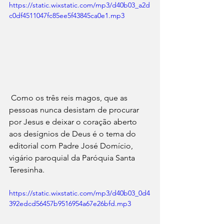
https://static.wixstatic.com/mp3/d40b03_a2d
c0df4511047fc85ee5f43845ca0e1.mp3
 Como os três reis magos, que as 
pessoas nunca desistam de procurar 
por Jesus e deixar o coração aberto 
aos desígnios de Deus é o tema do 
editorial com Padre José Domício, 
vigário paroquial da Paróquia Santa 
Teresinha.
https://static.wixstatic.com/mp3/d40b03_0d4
392edcd56457b9516954a67e26bfd.mp3