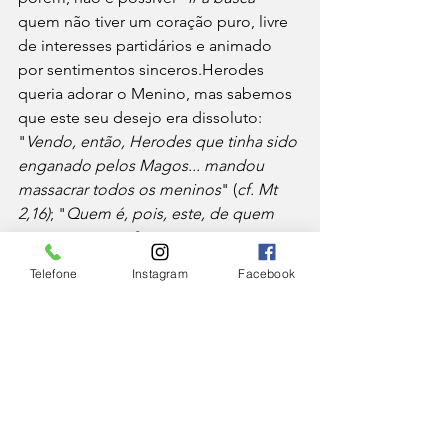
quem não tiver um coração puro, livre 
de interesses partidários e animado 
por sentimentos sinceros.Herodes 
queria adorar o Menino, mas sabemos 
que este seu desejo era dissoluto: 
"
Vendo, então, Herodes que tinha sido 
enganado pelos Magos... mandou 
massacrar todos os meninos
" (
cf. Mt 
2,16)
; "
Quem é, pois, este, de quem 
ouço tais coisas?... e procurava ocasião 
para vê-lo
"... (
Lc 9,9)
 porque estava 
Telefone
Instagram
Facebook
curioso para saber sobre seus 
milagres. Tomado pelo medo e 
ambiguidade, prisioneiro do seu 
poder, Herodes não conseguia ver 
naquele Menino o que ele realmente 
era e se deixou dominar pelo temor de 
um concorrente perigoso.