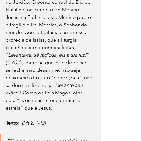
no Jordão. O ponto central do Dia de 
Natal é o nascimento do Menino 
Jesus; na Epifania, este Menino pobre 
e frágil é o Rei Messias, o Senhor do 
mundo. Com a Epifania cumpre-se a 
profecia de Isaías, que a liturgia 
escolheu como primeira leitura: 
“
Levanta-te, sê radiosa, eis a tua luz!
” 
(
Is 60,1
), como se quisesse dizer: não 
se feche, não desanime, não seja 
prisioneiro das suas "convicções"; não 
se desmoralize, reaja, "
levante seu 
olhar
"! Como os Reis Magos, olhe 
para "as estrelas" e encontrará "a 
estrela” que é Jesus.
Texto:
(Mt 2, 1-12)