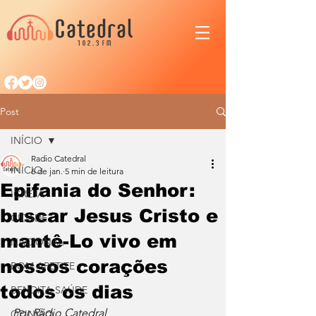
Post
INÍCIO
Radio Catedral
INÍCIO
6 de jan.
5 min de leitura
Epifania do Senhor:
IGREJA
buscar Jesus Cristo e
CIDADE
mantê-Lo vivo em
NACIONAL
nossos corações
BOM APETITE
todos os dias
BENDITA SAÚDE
Por Rádio Catedral
OPINIÃO