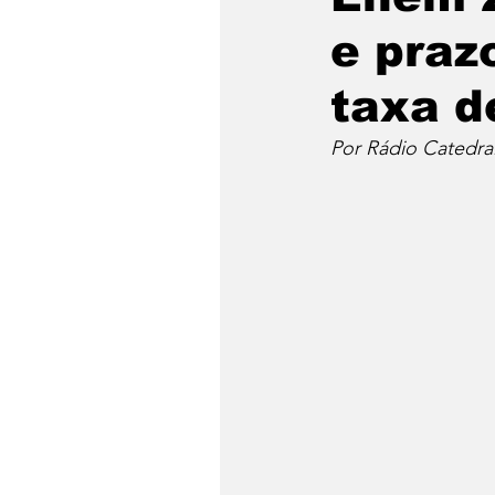
e praz
taxa d
Por Rádio Catedr