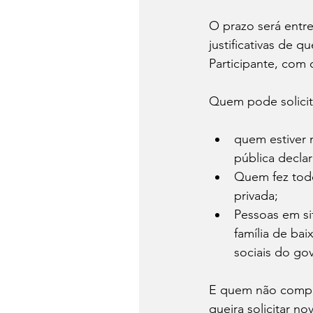
O prazo será entr
justificativas de 
Participante, com 
Quem pode solicit
quem estiver 
pública decla
Quem fez todo
privada;
Pessoas em s
família de ba
sociais do go
E quem não compar
queira solicitar n