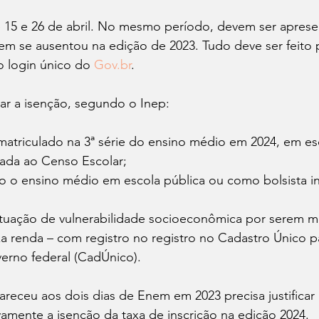
e 15 e 26 de abril. No mesmo período, devem ser aprese
quem se ausentou na edição de 2023. Tudo deve ser feito 
o login único do 
Gov.br
.
ar a isenção, segundo o Inep:
matriculado na 3ª série do ensino médio em 2024, em es
rada ao Censo Escolar;
 o ensino médio em escola pública ou como bolsista in
ituação de vulnerabilidade socioeconômica por serem 
ixa renda – com registro no registro no Cadastro Único 
verno federal (CadÚnico).
eceu aos dois dias de Enem em 2023 precisa justificar 
ovamente a isenção da taxa de inscrição na edição 2024.