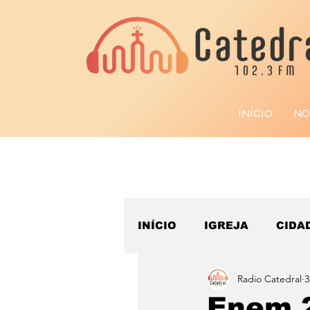
INÍCIO
NO
INÍCIO
IGREJA
CIDA
Radio Catedral
3
ESPORTE
Enem 2