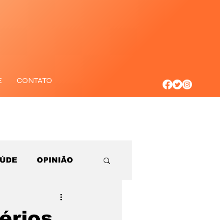
E
CONTATO
AÚDE
OPINIÃO
érios