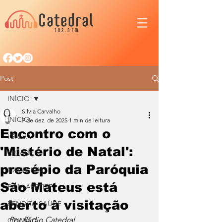
Post
INÍCIO
Silvia Carvalho
INÍCIO
7 de dez. de 2025
1 min de leitura
Encontro com o
IGREJA
'Mistério de Natal':
CIDADE
presépio da Paróquia
NACIONAL
São Mateus está
BOM APETITE
aberto à visitação
BENDITA SAÚDE
Por Rádio Catedral
OPINIÃO