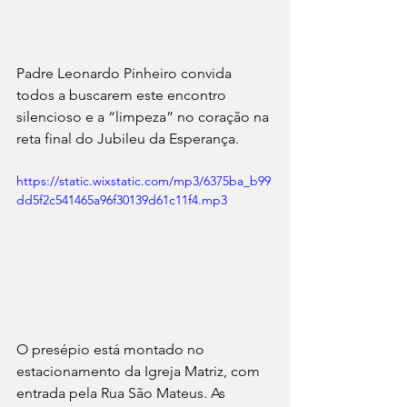
Padre Leonardo Pinheiro convida 
todos a buscarem este encontro 
silencioso e a “limpeza” no coração na 
reta final do Jubileu da Esperança.
https://static.wixstatic.com/mp3/6375ba_b99
dd5f2c541465a96f30139d61c11f4.mp3
O presépio está montado no 
estacionamento da Igreja Matriz, com 
entrada pela Rua São Mateus. As 