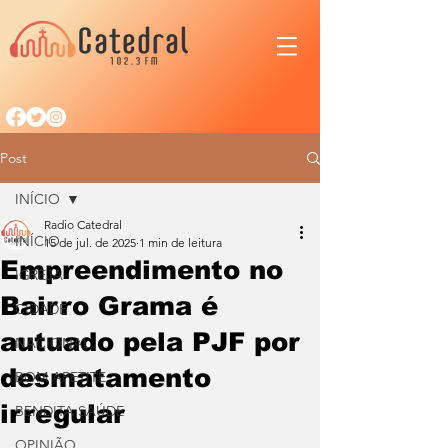
Post
INÍCIO
Radio Catedral
INÍCIO
15 de jul. de 2025
1 min de leitura
Empreendimento no
IGREJA
Bairro Grama é
CIDADE
autuado pela PJF por
NACIONAL
desmatamento
BOM APETITE
irregular
BENDITA SAÚDE
OPINIÃO