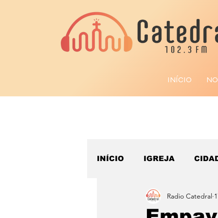
INÍCIO
NO
INÍCIO
IGREJA
CIDA
Radio Catedral
1
ESPORTE
Empav 