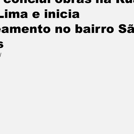
Lima e inicia
amento no bairro S
s
l