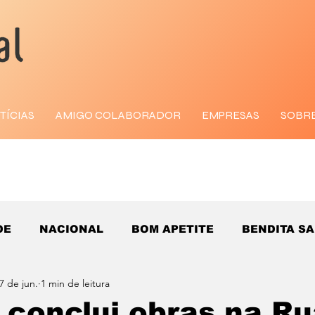
TÍCIAS
AMIGO COLABORADOR
EMPRESAS
SOBR
DE
NACIONAL
BOM APETITE
BENDITA S
7 de jun.
1 min de leitura
conclui obras na Ru