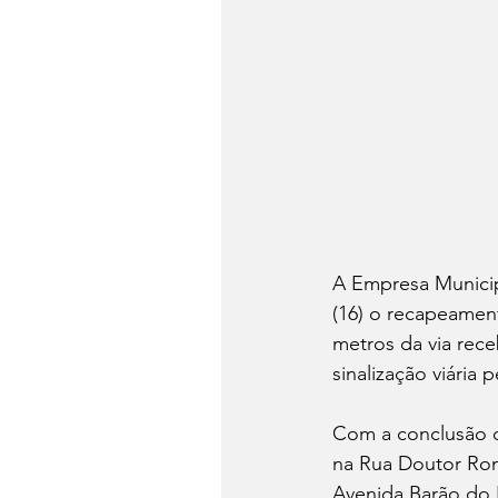
A Empresa Municip
(16) o recapeament
metros da via rec
sinalização viária
Com a conclusão d
na Rua Doutor Rom
Avenida Barão do 