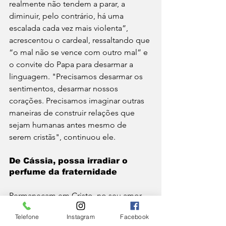
realmente não tendem a parar, a 
diminuir, pelo contrário, há uma 
escalada cada vez mais violenta”, 
acrescentou o cardeal, ressaltando que 
“o mal não se vence com outro mal” e 
o convite do Papa para desarmar a 
linguagem. "Precisamos desarmar os 
sentimentos, desarmar nossos 
corações. Precisamos imaginar outras 
maneiras de construir relações que 
sejam humanas antes mesmo de 
serem cristãs", continuou ele.
De Cássia, possa irradiar o 
perfume da fraternidade 
Permaneçam em Cristo, no seu amor, 
“como o ramo na videira”, é assim que 
Telefone
Instagram
Facebook
o mal pode ser vencido para o cardeal 