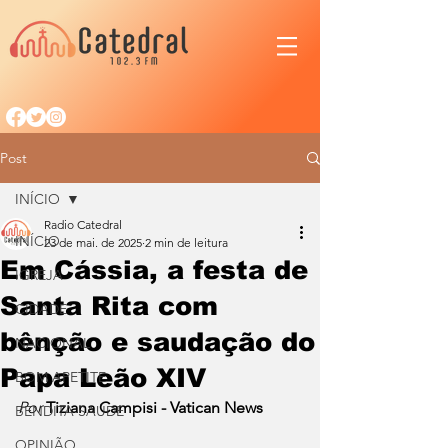
Post
INÍCIO
Radio Catedral
INÍCIO
23 de mai. de 2025
2 min de leitura
Em Cássia, a festa de
IGREJA
Santa Rita com
CIDADE
bênção e saudação do
NACIONAL
Papa Leão XIV
BOM APETITE
Por 
Tiziana Campisi - Vatican News
BENDITA SAÚDE
OPINIÃO