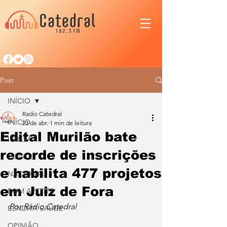
Post
INÍCIO
Radio Catedral
INÍCIO
23 de abr.
1 min de leitura
Edital Murilão bate
IGREJA
recorde de inscrições
CIDADE
e habilita 477 projetos
NACIONAL
em Juiz de Fora
BOM APETITE
Por Rádio Catedral
BENDITA SAÚDE
OPINIÃO