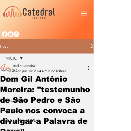
Post
INÍCIO
Radio Catedral
INÍCIO
29 de jun. de 2024
4 min de leitura
Dom Gil Antônio
IGREJA
Moreira: "testemunho
CIDADE
de São Pedro e São
NACIONAL
Paulo nos convoca a
BOM APETITE
divulgar a Palavra de
BENDITA SAÚDE
OPINIÃO