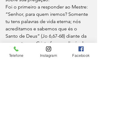
Foi o primeiro a responder ao Mestre: 
“Senhor, para quem iremos? Somente 
tu tens palavras de vida eterna; nós 
acreditamos e sabemos que és o 
Santo de Deus” (Jo 6,67-68) diante da 
pergunta que Cristo fez aos discípulos: 
“Também vocês querem ir embora?”.
Telefone
Instagram
Facebook
Primeiro Papa da Igreja
Em princípio, fraco na fé, chegou a 
negar Jesus durante o processo que 
culminaria em Sua morte por 
crucifixão. O próprio Senhor o 
confirmou na fé após Sua ressurreição 
(da qual o apóstolo foi testemunha), 
tornando-o intrépido pregador do 
Evangelho através da descida do 
Espírito Santo de Deus, no Dia de 