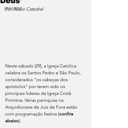
Deus"
ESPORTE
Por Rádio Catedral
Neste sábado (29), a Igreja Católica 
celebra 
os Santos Pedro e São Paulo,  
considerados “os cabeças dos 
apóstolos” por terem sido os 
principais líderes da Igreja Cristã 
Primitiva. Várias paróquias na 
Arquidiocese de Juiz de Fora estão 
com programação festiva (
confira 
abaixo
). 