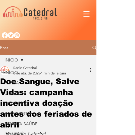
Post
INÍCIO
Radio Catedral
INÍCIO
8 de abr. de 2025
1 min de leitura
Doe Sangue, Salve
IGREJA
Vidas: campanha
CIDADE
incentiva doação
NACIONAL
antes dos feriados de
BOM APETITE
abril
BENDITA SAÚDE
Por Rádio Catedral
OPINIÃO