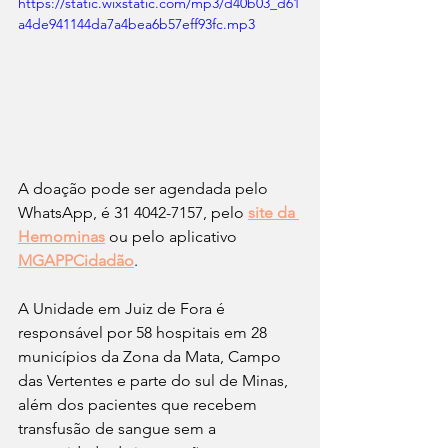
https://static.wixstatic.com/mp3/d40b03_d61
a4de941144da7a4bea6b57eff93fc.mp3
A doação pode ser agendada pelo 
WhatsApp, é 31 4042-7157, pelo
site da 
Hemominas
ou pelo aplicativo
MGAPPCidadão
. 
A Unidade em Juiz de Fora é 
responsável por 58 hospitais em 28 
municípios da Zona da Mata, Campo 
das Vertentes e parte do sul de Minas, 
além dos pacientes que recebem 
transfusão de sangue sem a 