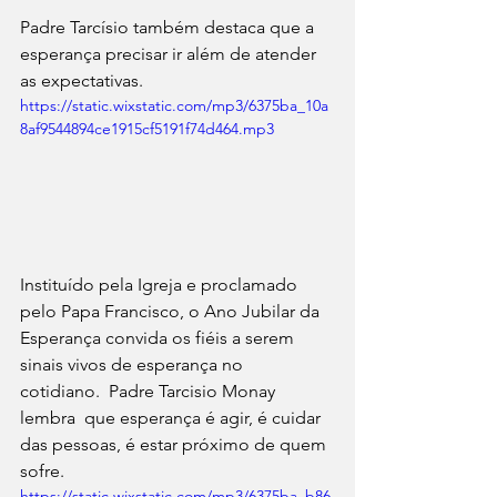
Padre Tarcísio também destaca que a 
esperança precisar ir além de atender 
as expectativas.
https://static.wixstatic.com/mp3/6375ba_10a
8af9544894ce1915cf5191f74d464.mp3
Instituído pela Igreja e proclamado 
pelo Papa Francisco, o Ano Jubilar da 
Esperança convida os fiéis a serem 
sinais vivos de esperança no 
cotidiano.  Padre Tarcisio Monay 
lembra  que esperança é agir, é cuidar 
das pessoas, é estar próximo de quem 
sofre.
https://static.wixstatic.com/mp3/6375ba_b86