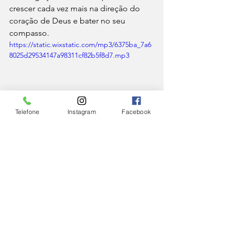
crescer cada vez mais na direção do 
coração de Deus e bater no seu 
compasso.
https://static.wixstatic.com/mp3/6375ba_7a6
8025d29534147a98311cf82b5f8d7.mp3
Telefone
Instagram
Facebook
IGREJA