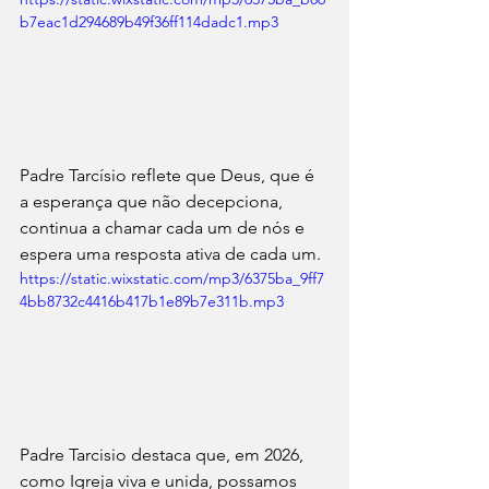
b7eac1d294689b49f36ff114dadc1.mp3
Padre Tarcísio reflete que Deus, que é 
a esperança que não decepciona, 
continua a chamar cada um de nós e 
espera uma resposta ativa de cada um.
https://static.wixstatic.com/mp3/6375ba_9ff7
4bb8732c4416b417b1e89b7e311b.mp3
Padre Tarcisio destaca que, em 2026, 
como Igreja viva e unida, possamos 