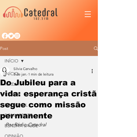
Post
INÍCIO
Silvia Carvalho
INÍCIO
3 de jan.
1 min de leitura
Do Jubileu para a
IGREJA
vida: esperança cristã
CIDADE
segue como missão
NACIONAL
permanente
BOM APETITE
Por Rádio Catedral
BENDITA SAÚDE
OPINIÃO