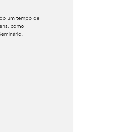
ndo um tempo de 
vens, como 
Seminário.