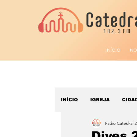
INÍCIO
NO
INÍCIO
IGREJA
CIDA
Radio Catedral
2
ESPORTE
Dives 2