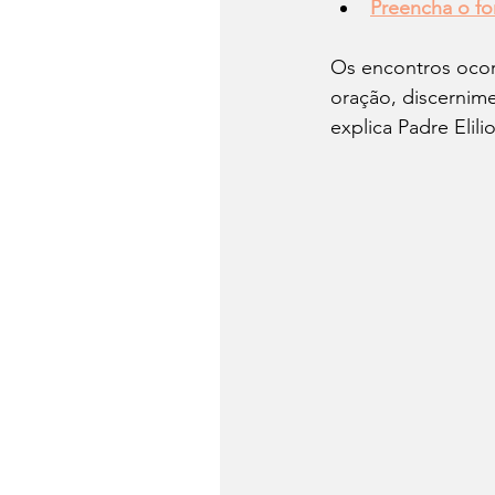
Preencha o fo
Os encontros ocor
oração, discernim
explica Padre Elil