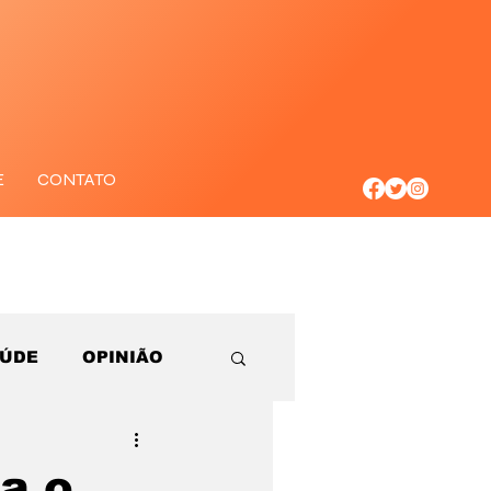
E
CONTATO
AÚDE
OPINIÃO
ca o