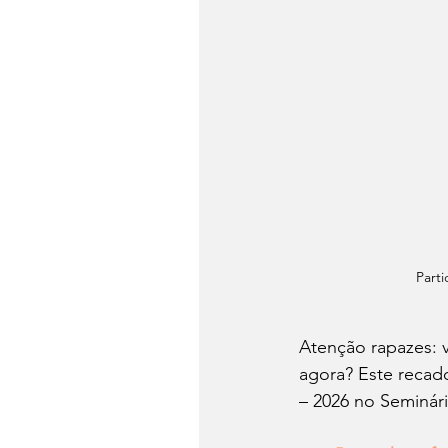
Part
Atenção rapazes: v
agora? Este recad
– 2026 no Seminár