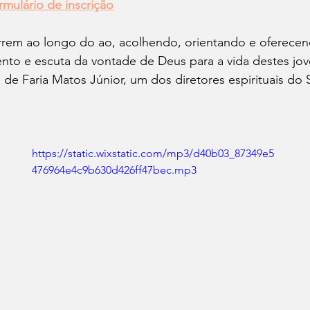
rmulário de inscrição
rem ao longo do ao, acolhendo, orientando e oferece
ento e escuta da vontade de Deus para a vida destes jo
io de Faria Matos Júnior, um dos diretores espirituais do 
https://static.wixstatic.com/mp3/d40b03_87349e5
476964e4c9b630d426ff47bec.mp3