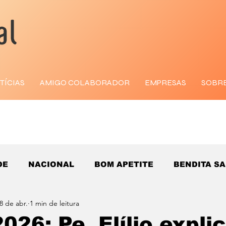
TÍCIAS
AMIGO COLABORADOR
EMPRESAS
SOBR
DE
NACIONAL
BOM APETITE
BENDITA S
8 de abr.
1 min de leitura
026: Pe. Elílio expli