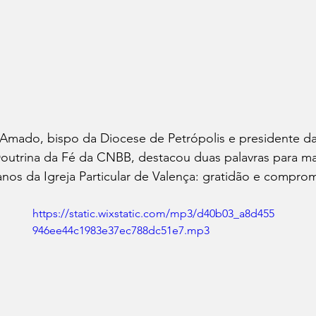
 Amado, bispo da Diocese de Petrópolis e presidente d
Doutrina da Fé da CNBB, destacou duas palavras para 
nos da Igreja Particular de Valença: gratidão e comprom
https://static.wixstatic.com/mp3/d40b03_a8d455
946ee44c1983e37ec788dc51e7.mp3