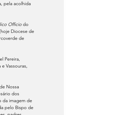
, pela acolhida 
ico Officio
 do 
(hoje Diocese de 
rcoverde de 
 Pereira, 
a e Vassouras, 
 de Nossa 
sário dos 
ão da imagem de 
da pelo Bispo de 
es, padres, 