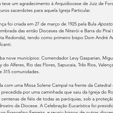
a teve um agradecimento à Arquidiocese de Juiz de Fora
uros sacerdotes para aquela Igreja Particular.
ça foi criada em 27 de março de 1925 pela Bula 
Apostol
mbrada das então Dioceses de Niterói e Barra do Piraí 
Volta Redonda), tendo como primeiro bispo Dom André A
canti.
ba nove municípios: Comendador Levy Gasparian, Miguel
y do Alferes, Rio das Flores, Sapucaia, Três Rios, Valenç
e 315 comunidades. 
ada com uma Missa Solene Campal na frente da Catedral
, precedida por uma caminhada que saiu da Igreja do Ro
centenas de fiéis de todas as paróquias, sob a proteç
roeiro da Diocese. A Celebração Eucarística foi presidi
n Francelino Ferreira, e reuniu bispos de outras dioces