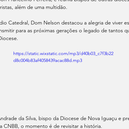
istas, além de uma multidão. 
ádio Catedral, Dom Nelson destacou a alegria de viver 
nsmitir para as próximas gerações o legado de tantos q
Diocese. 
https://static.wixstatic.com/mp3/d40b03_c7f3b22
d8c004b83af4058439acac88d.mp3
ndrade da Silva, bispo da Diocese de Nova Iguaçu e pr
a CNBB, o momento é de revisitar a história.