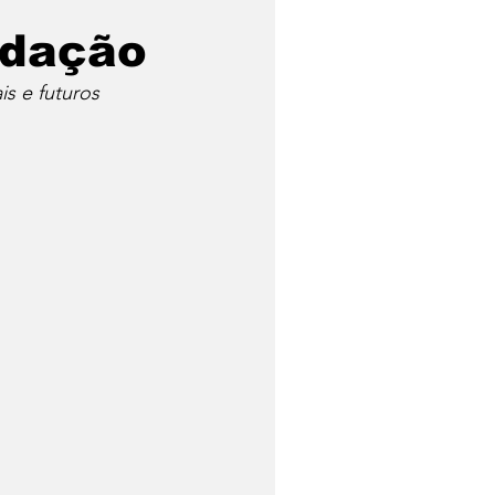
ndação
s e futuros 