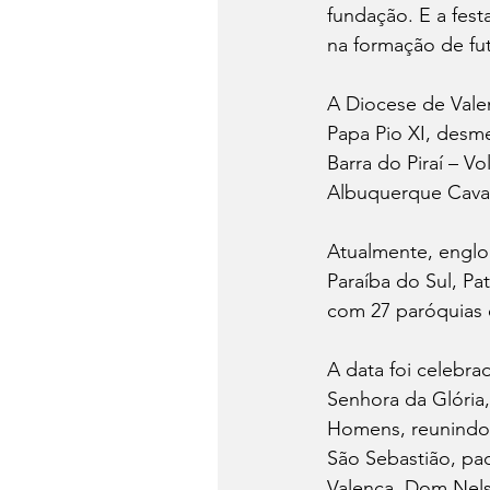
fundação. E a fest
na formação de fut
A Diocese de Valen
Papa Pio XI, desme
Barra do Piraí – 
Albuquerque Caval
Atualmente, englo
Paraíba do Sul, Pat
com 27 paróquias 
A data foi celebr
Senhora da Glória
Homens, reunindo 
São Sebastião, pad
Valença, Dom Nelso