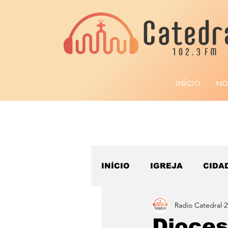
INÍCIO
NO
INÍCIO
IGREJA
CIDA
Radio Catedral
2
ESPORTE
Dioces