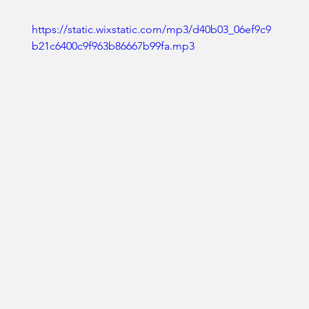
https://static.wixstatic.com/mp3/d40b03_06ef9c9
b21c6400c9f963b86667b99fa.mp3