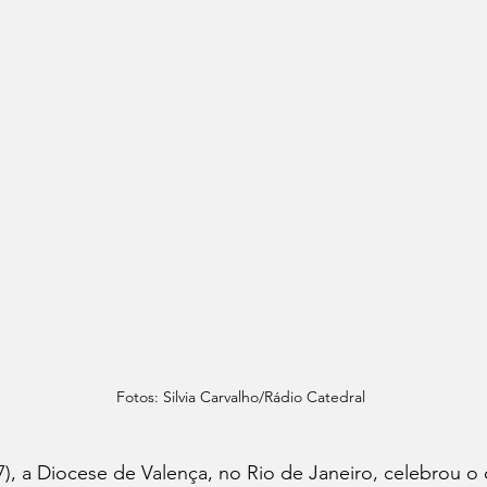
Fotos: Silvia Carvalho/Rádio Catedral
, a Diocese de Valença, no Rio de Janeiro, celebrou o 