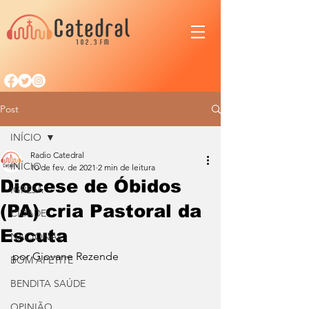
Post
INÍCIO
Radio Catedral
INÍCIO
10 de fev. de 2021
2 min de leitura
Diocese de Óbidos
IGREJA
(PA) cria Pastoral da
CIDADE
Escuta
NACIONAL
por Giovane Rezende
BOM APETITE
BENDITA SAÚDE
OPINIÃO