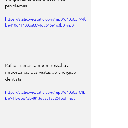
problemas.
https://static.wixstatic.com/mp3/d40b03_99f0
be410d41480ba8894dc515e163b0.mp3
Rafael Barros também ressalta a 
importância das visitas ao cirurgião-
dentista.
https://static.wixstatic.com/mp3/d40b03_01b
bb94fbded42b4813ea3c15e261eef.mp3