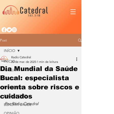
Post
INÍCIO
Radio Catedral
INÍCIO
20 de mar. de 2025
1 min de leitura
Dia Mundial da Saúde
IGREJA
Bucal: especialista
CIDADE
orienta sobre riscos e
NACIONAL
cuidados
BOM APETITE
Por Rádio Catedral
BENDITA SAÚDE
OPINIÃO