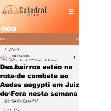
Post
INÍCIO
Radio Catedral
INÍCIO
11 de dez. de 2023
1 min de leitura
Dez bairros estão na
IGREJA
rota de combate ao
CIDADE
Aedes aegypti em Juiz
NACIONAL
de Fora nesta semana
BOM APETITE
Por Rádio Catedral
BENDITA SAÚDE
OPINIÃO