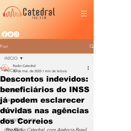
Post
INÍCIO
Radio Catedral
INÍCIO
30 de mai. de 2025
1 min de leitura
Descontos indevidos:
IGREJA
beneficiários do INSS
CIDADE
já podem esclarecer
NACIONAL
dúvidas nas agências
BOM APETITE
dos Correios
BENDITA SAÚDE
Por Rádio Catedral, com Agência Brasil
OPINIÃO