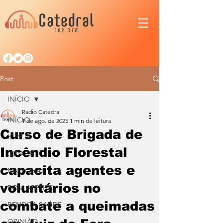
Post
INÍCIO
Radio Catedral
INÍCIO
1 de ago. de 2025
1 min de leitura
Curso de Brigada de
IGREJA
Incêndio Florestal
CIDADE
capacita agentes e
NACIONAL
voluntários no
BOM APETITE
combate a queimadas
BENDITA SAÚDE
OPINIÃO