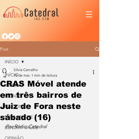
Post
INÍCIO
Silvia Carvalho
INÍCIO
15 de mai.
1 min de leitura
CRAS Móvel atende
IGREJA
em três bairros de
CIDADE
Juiz de Fora neste
NACIONAL
sábado (16)
BOM APETITE
Por Rádio Catedral
BENDITA SAÚDE
OPINIÃO