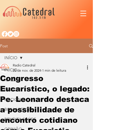
Post
INÍCIO
Radio Catedral
INÍCIO
25 de nov. de 2024
1 min de leitura
Congresso
IGREJA
Eucarístico, o legado:
CIDADE
Pe. Leonardo destaca
NACIONAL
a possibilidade de
BOM APETITE
encontro cotidiano
BENDITA SAÚDE
OPINIÃO