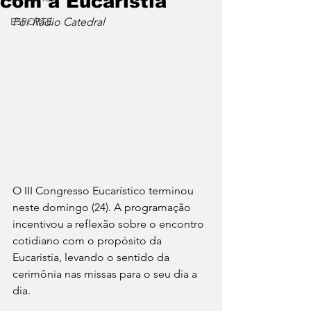
com a Eucaristia
ESPORTE
Por Rádio Catedral
O III Congresso Eucarístico terminou 
neste domingo (24). A programação 
incentivou a reflexão sobre o encontro 
cotidiano com o propósito da 
Eucaristia, levando o sentido da 
cerimônia nas missas para o seu dia a 
dia.