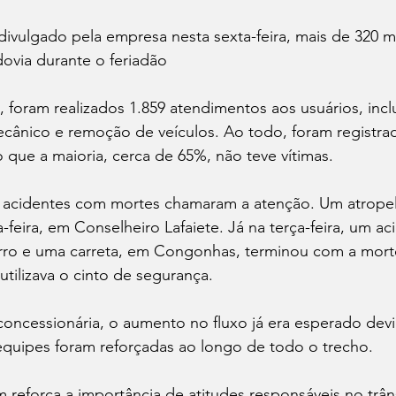
vulgado pela empresa nesta sexta-feira, mais de 320 mi
dovia durante o feriadão
 foram realizados 1.859 atendimentos aos usuários, incl
cânico e remoção de veículos. Ao todo, foram registrad
 que a maioria, cerca de 65%, não teve vítimas.
s acidentes com mortes chamaram a atenção. Um atropel
-feira, em Conselheiro Lafaiete. Já na terça-feira, um ac
ro e uma carreta, em Congonhas, terminou com a morte
utilizava o cinto de segurança.
oncessionária, o aumento no fluxo já era esperado devi
equipes foram reforçadas ao longo de todo o trecho.
reforça a importância de atitudes responsáveis no trân