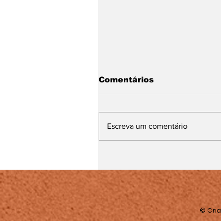
Comentários
Escreva um comentário
Lei Maria da Penha
completa 20 anos entr
avanços e desafios no
combate à violência
contra a mulher
© Cria