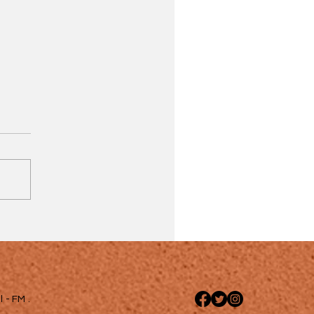
 - FM .