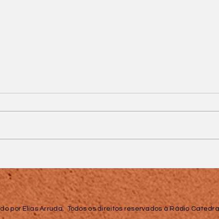
Calor e tempo seco
e
marcam o fim de
semana em Juiz de Fora
e região
do por Elias Arruda. Todos os direitos reservados à Rádio Catedral