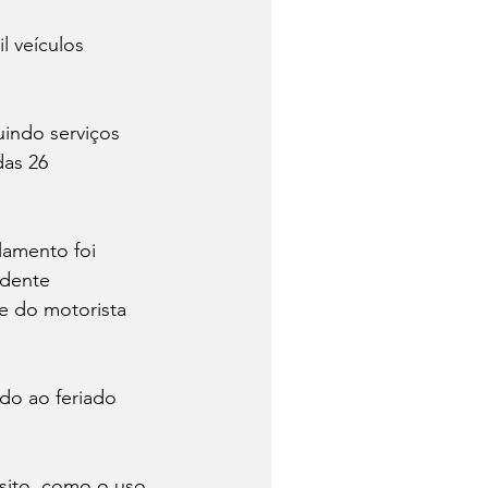
l veículos 
uindo serviços 
as 26 
amento foi 
idente 
 do motorista 
do ao feriado 
sito, como o uso 