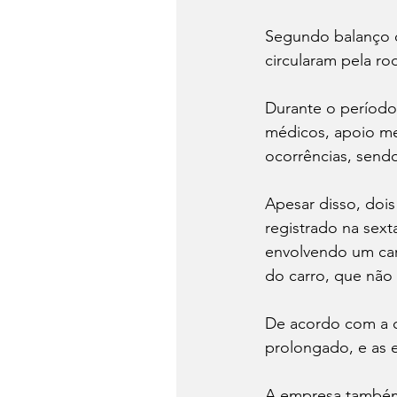
Segundo balanço di
circularam pela ro
Durante o período,
médicos, apoio me
ocorrências, sendo
Apesar disso, doi
registrado na sexta
envolvendo um car
do carro, que não 
De acordo com a c
prolongado, e as 
A empresa também 