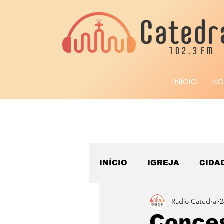
INÍCIO
NO
INÍCIO
IGREJA
CIDA
Radio Catedral
2
ESPORTE
Conces