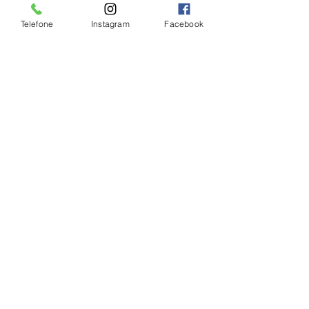
o Evangelho ao mundo com zelo e 
paixão.
Telefone
Instagram
Facebook
Domingos morreu em 6 de agosto de 
1221, no convento de Bolonha. Em 
1234, foi canonizado pelo Papa 
Gregório IX. Foi descrito como alguém 
“carinhoso como uma mãe e forte 
como um diamante”.
IGREJA
Ver tudo
Posts Relacionados