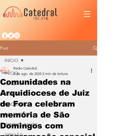
Post
INÍCIO
Radio Catedral
INÍCIO
6 de ago. de 2025
2 min de leitura
Comunidades na
IGREJA
Arquidiocese de Juiz
CIDADE
de Fora celebram
NACIONAL
memória de São
BOM APETITE
Domingos com
BENDITA SAÚDE
OPINIÃO