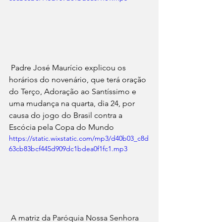
 Padre José Maurício explicou os 
horários do novenário, que terá oração 
do Terço, Adoração ao Santíssimo e 
uma mudança na quarta, dia 24, por 
causa do jogo do Brasil contra a 
Escócia pela Copa do Mundo
https://static.wixstatic.com/mp3/d40b03_c8d
63cb83bcf445d909dc1bdea0f1fc1.mp3
 A matriz da Paróquia Nossa Senhora 