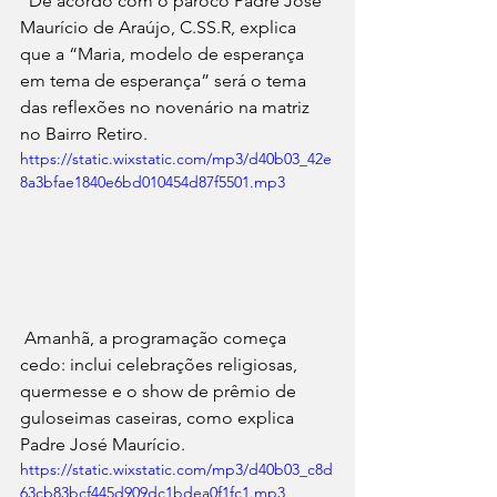
  De acordo com o pároco Padre José 
Maurício de Araújo, 
C.SS
.R, explica 
que a “Maria, modelo de esperança 
em tema de esperança” será o tema 
das reflexões no novenário na matriz 
no Bairro Retiro.
https://static.wixstatic.com/mp3/d40b03_42e
8a3bfae1840e6bd010454d87f5501.mp3
 Amanhã, a programação começa 
cedo: inclui celebrações religiosas, 
quermesse e o show de prêmio de 
guloseimas caseiras, como explica 
Padre José Maurício.
https://static.wixstatic.com/mp3/d40b03_c8d
63cb83bcf445d909dc1bdea0f1fc1.mp3