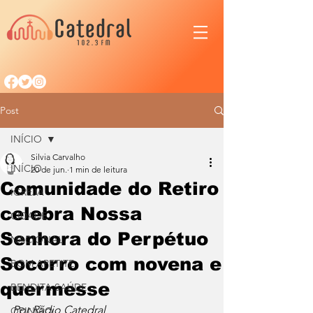
Post
INÍCIO
Silvia Carvalho
INÍCIO
20 de jun.
1 min de leitura
Comunidade do Retiro
IGREJA
celebra Nossa
CIDADE
Senhora do Perpétuo
NACIONAL
Socorro com novena e
BOM APETITE
quermesse
BENDITA SAÚDE
Por Rádio Catedral
OPINIÃO