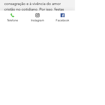
consagração e à vivência do amor 
cristão no cotidiano. Por isso, festas 
com esse título costumam reunir 
momentos de oração, celebração e 
Telefone
Instagram
Facebook
convivência comunitária, fortalecendo 
a fé e os vínculos entre os fiéis.
IGREJA
Ver tudo
Posts Relacionados