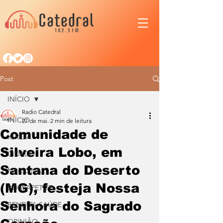
Post
INÍCIO
Radio Catedral
INÍCIO
27 de mai.
2 min de leitura
Comunidade de
IGREJA
Silveira Lobo, em
CIDADE
Santana do Deserto
NACIONAL
(MG), festeja Nossa
BOM APETITE
Senhora do Sagrado
BENDITA SAÚDE
OPINIÃO