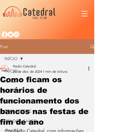
Post
INÍCIO
Radio Catedral
INÍCIO
24 de dez. de 2024
1 min de leitura
Como ficam os
IGREJA
horários de
CIDADE
funcionamento dos
NACIONAL
bancos nas festas de
BOM APETITE
fim de ano
BENDITA SAÚDE
Por Rádio Catedral, com informações 
OPINIÃO