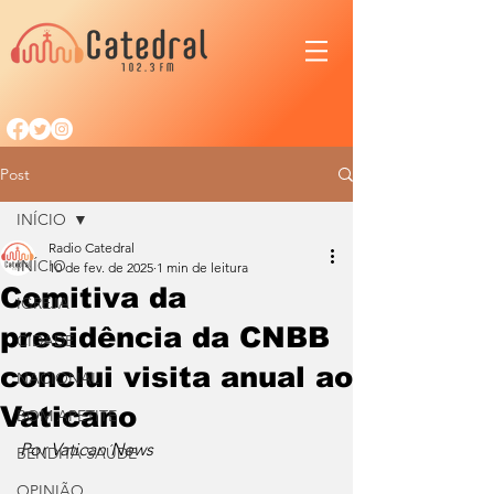
Post
INÍCIO
Radio Catedral
INÍCIO
10 de fev. de 2025
1 min de leitura
Comitiva da
IGREJA
presidência da CNBB
CIDADE
conclui visita anual ao
NACIONAL
Vaticano
BOM APETITE
Por Vatican News
BENDITA SAÚDE
OPINIÃO