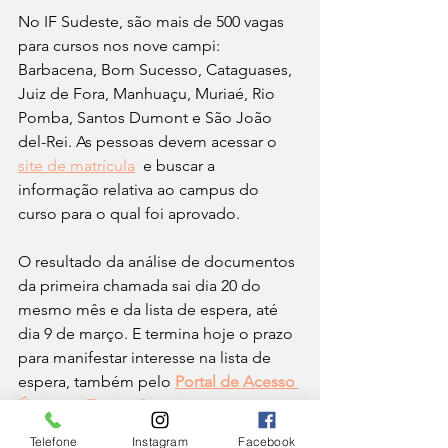
No IF Sudeste, são mais de 500 vagas 
para cursos nos nove campi: 
Barbacena, Bom Sucesso, Cataguases, 
Juiz de Fora, Manhuaçu, Muriaé, Rio 
Pomba, Santos Dumont e São João 
del-Rei. As pessoas devem acessar o 
site de matrícula
  e buscar a 
informação relativa ao campus do 
curso para o qual foi aprovado.
O resultado da análise de documentos 
da primeira chamada sai dia 20 do 
mesmo mês e da lista de espera, até 
dia 9 de março. E termina hoje o prazo 
para manifestar interesse na lista de 
espera, também pelo 
Portal de Acesso 
Único ao Ensino Superior
. As 
convocações dependem da abertura 
Telefone
Instagram
Facebook