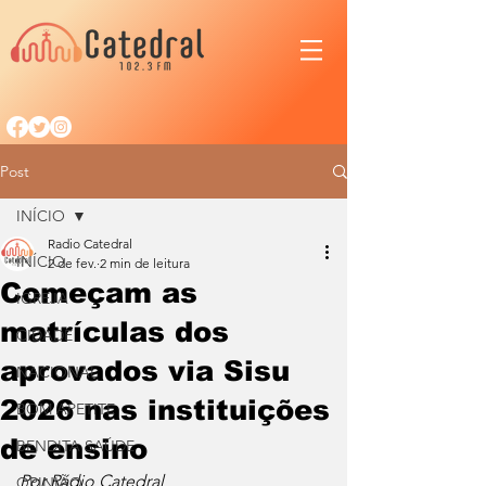
Post
INÍCIO
Radio Catedral
INÍCIO
2 de fev.
2 min de leitura
Começam as
IGREJA
matrículas dos
CIDADE
aprovados via Sisu
NACIONAL
2026 nas instituições
BOM APETITE
de ensino
BENDITA SAÚDE
Por Rádio Catedral
OPINIÃO