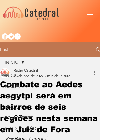
Post
INÍCIO
Radio Catedral
INÍCIO
29 de abr. de 2024
2 min de leitura
Combate ao Aedes
IGREJA
aegytpi será em
CIDADE
bairros de seis
NACIONAL
regiões nesta semana
BOM APETITE
em Juiz de Fora
BENDITA SAÚDE
Por Rádio Catedral
OPINIÃO