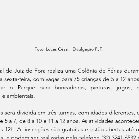
Foto: Lucas César | Divulgação PJF.
l de Juiz de Fora realiza uma Colônia de Férias durant
 a sexta-feira, com vagas para 75 crianças de 5 a 12 anos
ar o Parque para brincadeiras, pinturas, jogos, ci
s e ambientais. 
s será dividida em três turmas, com idades diferentes, 
de 5 a 7, de 8 a 10 e 11 a 12 anos. As atividades acontec
 12h. As inscrições são gratuitas e estão abertas até o 
, e podem ser realizadas pelo telefone (32) 3241-6532 