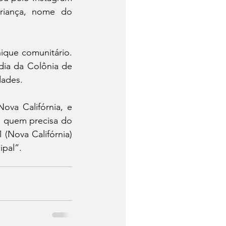
riança, nome do 
ique comunitário. 
ia da Colônia de 
dades. 
va Califórnia, e 
a quem precisa do 
(Nova Califórnia) 
pal”.  