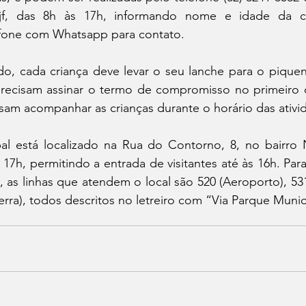
ljf, das 8h às 17h, informando nome e idade da c
efone com Whatsapp para contato. 
o, cada criança deve levar o seu lanche para o piquen
recisam assinar o termo de compromisso no primeiro d
isam acompanhar as crianças durante o horário das ativi
l está localizado na Rua do Contorno, 8, no bairro No
 17h, permitindo a entrada de visitantes até às 16h. Par
, as linhas que atendem o local são 520 (Aeroporto), 531 
erra), todos descritos no letreiro com “Via Parque Munici