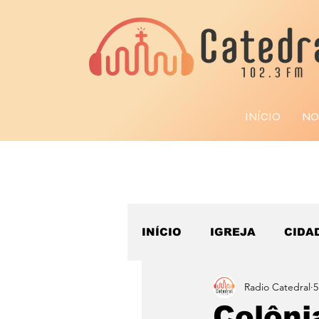
INÍCIO
NO
INÍCIO
IGREJA
CIDA
Radio Catedral
5
ESPORTE
Colôni