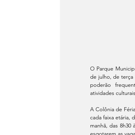
O
Parque Municipa
de julho, de terça
poderão frequent
atividades culturai
A Colônia de Féria
cada faixa etária, 
manhã, das 8h30 às
esgotarem as vagas