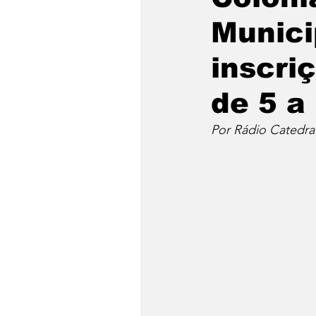
Munici
inscri
de 5 a
Por Rádio Catedral