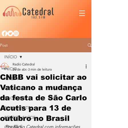
Post
INÍCIO
Radio Catedral
INÍCIO
24 de abr.
3 min de leitura
CNBB vai solicitar ao
IGREJA
Vaticano a mudança
CIDADE
da festa de São Carlo
NACIONAL
Acutis para 13 de
BOM APETITE
outubro no Brasil
BENDITA SAÚDE
Por Rádio Catedral com informações 
OPINIÃO