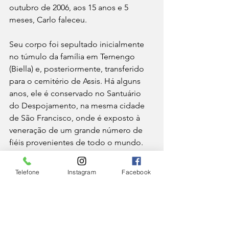
outubro de 2006, aos 15 anos e 5 
meses, Carlo faleceu.
Seu corpo foi sepultado inicialmente 
no túmulo da família em Ternengo 
(Biella) e, posteriormente, transferido 
para o cemitério de Assis. Há alguns 
anos, ele é conservado no Santuário 
do Despojamento, na mesma cidade 
de São Francisco, onde é exposto à 
veneração de um grande número de 
fiéis provenientes de todo o mundo.
Apenas cinco anos após a morte de 
Telefone
Instagram
Facebook
Carlo, foi fundada em Milão a 
Associação "Amigos de Carlo Acutis", 
com o objetivo de promover sua causa 
de beatificação e canonização. A 
investigação diocesana foi realizada 