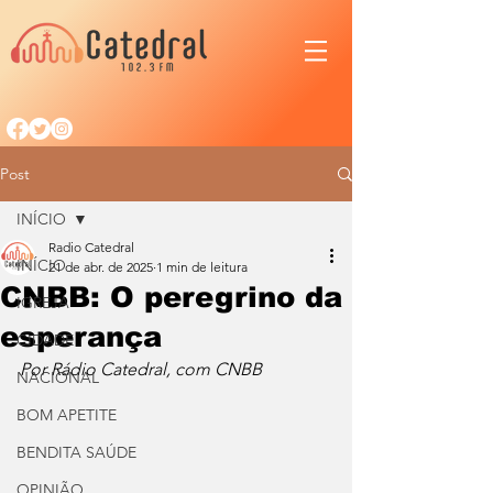
Post
INÍCIO
Radio Catedral
INÍCIO
21 de abr. de 2025
1 min de leitura
CNBB: O peregrino da
IGREJA
esperança
CIDADE
Por Rádio Catedral, com CNBB
NACIONAL
BOM APETITE
BENDITA SAÚDE
OPINIÃO