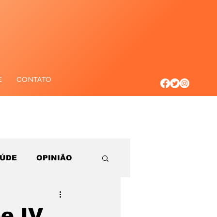
E
CONTATO
AÚDE
OPINIÃO
e IV