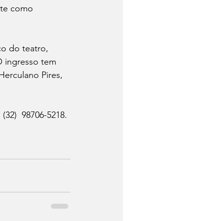
rte como 
o do teatro, 
O ingresso tem 
Herculano Pires, 
(32)  98706-5218.