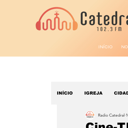
INÍCIO
NO
INÍCIO
IGREJA
CIDA
Radio Catedral
1
ESPORTE
Cine-T