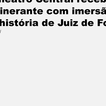
tinerante com imers
história de Juiz de F
l