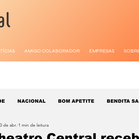
TÍCIAS
AMIGO COLABORADOR
EMPRESAS
SOBR
DE
NACIONAL
BOM APETITE
BENDITA S
0 de abr.
1 min de leitura
heatro Central receb