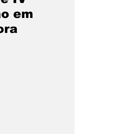
ão em
ora