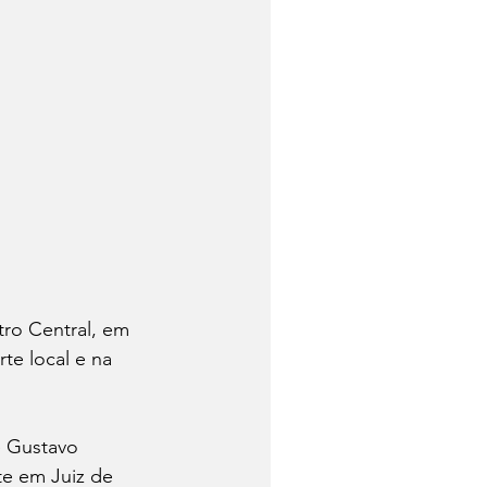
tro Central, em 
te local e na 
e Gustavo 
te em Juiz de 